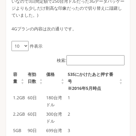
いなので3日間定額で250台湾ドルだった3Gデータパッケー
ジよりも少しだけ割高な印象だったので切り替えに躊躇し
ていました。)
4Gプランの内容は次の通りです。
件表示
検索:
容
有効
価格
535にかけたあと押す番
量
日数
号
※2016年5月時点
1.2GB
60日
180台湾
1
ドル
2.2GB
60日
300台湾
2
ドル
5GB
90日
699台湾
3