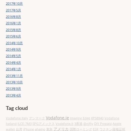
2017年10月
2017年5月
2016年8月
2016年1月
2015年8月
2015年6月
2014年10月
2014年9月
2014年5月
2014年4月
2014年1月
2013年11月
2013年10月
2013年9月
2013年4月
Tag cloud
Vodafone.ie
Vodafone Italy
デンマーク
Imaging Edge
XPS8940
Vodafone
Iceland
ILCE-7M3
SPGアメックス
Vodafone.it
3香港
@nifty
DIY Prepaid
Apple
アメリカ
wallet
台湾
iPhone
ahamo
東急
国際ローミング
ESR
ワクチン接種証明