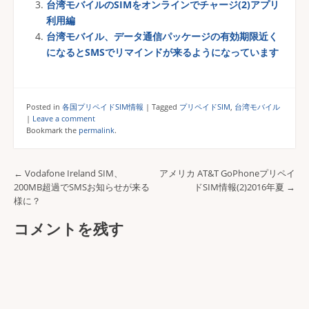
台湾モバイルのSIMをオンラインでチャージ(2)アプリ
利用編
台湾モバイル、データ通信パッケージの有効期限近く
になるとSMSでリマインドが来るようになっています
Posted in
各国プリペイドSIM情報
|
Tagged
プリペイドSIM
,
台湾モバイル
|
Leave a comment
Bookmark the
permalink
.
←
Vodafone Ireland SIM、
アメリカ AT&T GoPhoneプリペイ
Post navigation
200MB超過でSMSお知らせが来る
ドSIM情報(2)2016年夏
→
様に？
コメントを残す