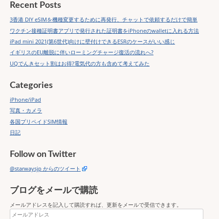
Recent Posts
3香港 DIY eSIMを機種変更するために再発行、チャットで依頼するだけで簡単
ワクチン接種証明書アプリで発行された証明書をiPhoneのwalletに入れる方法
iPad mini 2021(第6世代)向けに壁付けできるESRのケースがいい感じ
イギリスのEU離脱に伴いローミングチャージ復活の流れへ?
UQでんきセット割はお得?電気代の方も含めて考えてみた
Categories
iPhone/iPad
写真・カメラ
各国プリペイドSIM情報
日記
Follow on Twitter
@starwaysjp からのツイート
ブログをメールで購読
メールアドレスを記入して購読すれば、更新をメールで受信できます。
メ