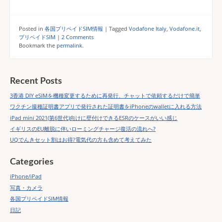
Posted in
各国プリペイドSIM情報
|
Tagged
Vodafone Italy
,
Vodafone.it
,
プリペイドSIM
|
2 Comments
Bookmark the
permalink
.
Recent Posts
3香港 DIY eSIMを機種変更するために再発行、チャットで依頼するだけで簡単
ワクチン接種証明書アプリで発行された証明書をiPhoneのwalletに入れる方法
iPad mini 2021(第6世代)向けに壁付けできるESRのケースがいい感じ
イギリスのEU離脱に伴いローミングチャージ復活の流れへ?
UQでんきセット割はお得?電気代の方も含めて考えてみた
Categories
iPhone/iPad
写真・カメラ
各国プリペイドSIM情報
日記