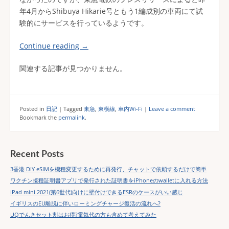
年4月からShibuya Hikarie号ともう1編成別の車両にて試
験的にサービスを行っているようです。
Continue reading
→
関連する記事が見つかりません。
Posted in
日記
|
Tagged
東急
,
東横線
,
車内Wi-Fi
|
Leave a comment
Bookmark the
permalink
.
Recent Posts
3香港 DIY eSIMを機種変更するために再発行、チャットで依頼するだけで簡単
ワクチン接種証明書アプリで発行された証明書をiPhoneのwalletに入れる方法
iPad mini 2021(第6世代)向けに壁付けできるESRのケースがいい感じ
イギリスのEU離脱に伴いローミングチャージ復活の流れへ?
UQでんきセット割はお得?電気代の方も含めて考えてみた