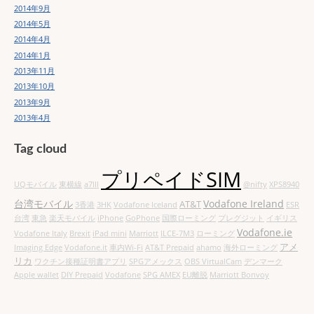
2014年9月
2014年5月
2014年4月
2014年1月
2013年11月
2013年10月
2013年9月
2013年4月
Tag cloud
プリペイドSIM
UQモバイル
東横線
a7III
@nifty
XPS8940
台湾モバイル
Vodafone Ireland
AT&T
3香港
3HK
Vodafone Iceland
ESR
台湾
東急
楽天モバイル
iPhone
GoPhone
国際ローミング
ブレグジット
イギリス
Vodafone.ie
Vodafone Italy
Brexit
iPad mini
Marriott
ILCE-7M3
ローミング
アメ
Imaging Edge
Vodafone.it
車内Wi-Fi
AT&T Prepaid
ahamo
海外ローミング
リカ
ワクチン接種証明書アプリ
SPGアメックス
OBS VirtualCam
デンマーク
Apple wallet
DIY Prepaid
Vodafone
SPG AMEX
EU離脱
Marriott Bonvoy