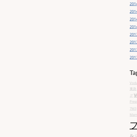
20
20
20
20
20
20
20
20
Ta
Voda
東急
V
グ
Prep
7M3
Marr
ル
G