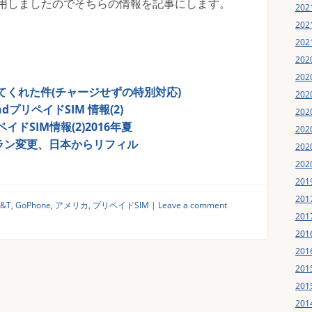
使用しましたのでそちらの情報を記事にします。
20
20
20
20
20
をしてくれた件(チャージせずの特別対応)
20
andプリペイドSIM 情報(2)
20
ペイドSIM情報(2)2016年夏
20
にプラン変更、日本からリフィル
20
20
20
20
T&T
,
GoPhone
,
アメリカ
,
プリペイドSIM
|
Leave a comment
20
20
20
20
20
20