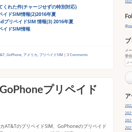
日記
をしてくれた件(チャージせずの特別対応)
ペイドSIM情報(2)2016年夏
Fo
andプリペイドSIM 情報(3) 2016年夏
@s
リペイドSIM情報
ブ
メー
T&T
,
GoPhone
,
アメリカ
,
プリペイドSIM
|
3 Comments
受信
メ
ー
ル
ア
ド
 GoPhoneプリペイド
レ
ス
ア
20
20
20
T&TのプリペイドSIM、GoPhoneのプリペイド
20