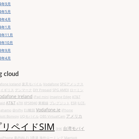
14年9月
14年5月
14年4月
14年1月
13年11月
13年10月
13年9月
13年4月
g cloud
fone Iceland
楽天モバイル
Vodafone
SPGアメックス
イギリス
デンマーク
DIY Prepaid
SPG AMEX
ローミン
odafone Ireland
iPad mini
Imaging Edge
AT&T
AT&T
aid
a7III
XPS8940
東横線
ブレグジット
ESR
ILCE-
Vodafone.ie
ahamo
@nifty
EU離脱
iPhone
アメリカ
iott Bonvoy
UQモバイル
OBS VirtualCam
プリペイドSIM
台湾モバイ
3HK
oPhone
車内Wi-Fi
3香港
海外ローミング
Marriott