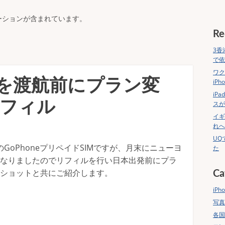
ーションが含まれています。
Re
3香
で依
ワク
oneを渡航前にプラン変
iP
iP
リフィル
スが
イギ
れへ
UQ
のGoPhoneプリペイドSIMですが、月末にニューヨ
た
なりましたのでリフィルを行い日本出発前にプラ
ショットと共にご紹介します。
Ca
iPho
写真
各国