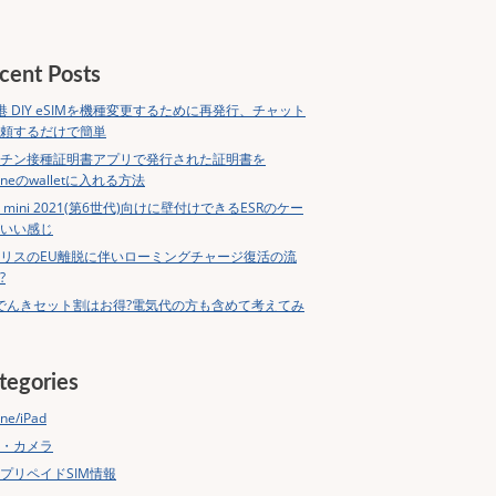
cent Posts
港 DIY eSIMを機種変更するために再発行、チャット
頼するだけで簡単
チン接種証明書アプリで発行された証明書を
honeのwalletに入れる方法
ad mini 2021(第6世代)向けに壁付けできるESRのケー
いい感じ
リスのEU離脱に伴いローミングチャージ復活の流
?
でんきセット割はお得?電気代の方も含めて考えてみ
tegories
ne/iPad
・カメラ
プリペイドSIM情報