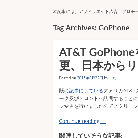
本記事には、アフィリエイト広告・プロモ
Tag Archives:
GoPhone
AT&T GoPh
更、日本から
Posted on
2015年8月22日
by
こた
既に
記事にしている
アメリカAT&T
ーク及びトロントへ訪問することに
ン変更を行いましたのでスクリーン
Continue reading
→
関連していそうな記事: