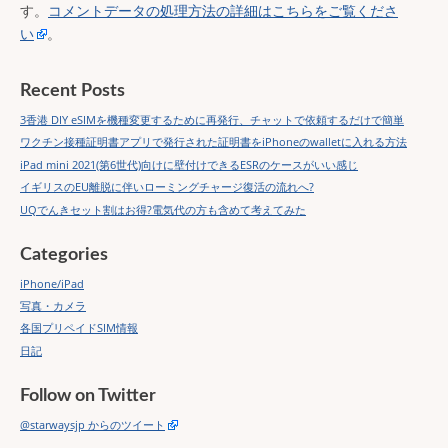
す。
コメントデータの処理方法の詳細はこちらをご覧くださ
い
。
Recent Posts
3香港 DIY eSIMを機種変更するために再発行、チャットで依頼するだけで簡単
ワクチン接種証明書アプリで発行された証明書をiPhoneのwalletに入れる方法
iPad mini 2021(第6世代)向けに壁付けできるESRのケースがいい感じ
イギリスのEU離脱に伴いローミングチャージ復活の流れへ?
UQでんきセット割はお得?電気代の方も含めて考えてみた
Categories
iPhone/iPad
写真・カメラ
各国プリペイドSIM情報
日記
Follow on Twitter
@starwaysjp からのツイート