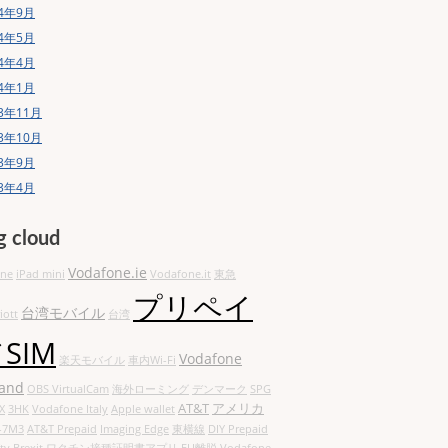
14年9月
14年5月
14年4月
14年1月
13年11月
13年10月
13年9月
13年4月
g cloud
Vodafone.ie
one
iPad mini
Vodafone.it
東急
プリペイ
台湾モバイル
iott
台湾
SIM
Vodafone
楽天モバイル
車内Wi-Fi
land
OBS VirtualCam
海外ローミング
デンマーク
SPG
AT&T
アメリカ
X
3HK
Vodafone Italy
Apple wallet
-7M3
AT&T Prepaid
Imaging Edge
東横線
DIY Prepaid