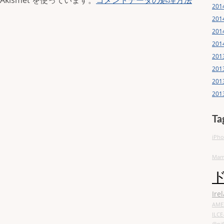
ismet を使っています。
コメントデータの処理方法
20
20
20
20
20
20
20
20
Ta
iPh
Marr
ド
Ire
AME
ILCE