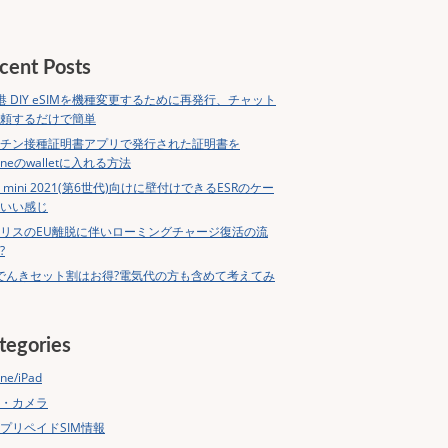
cent Posts
港 DIY eSIMを機種変更するために再発行、チャット
頼するだけで簡単
チン接種証明書アプリで発行された証明書を
honeのwalletに入れる方法
ad mini 2021(第6世代)向けに壁付けできるESRのケー
いい感じ
リスのEU離脱に伴いローミングチャージ復活の流
?
でんきセット割はお得?電気代の方も含めて考えてみ
tegories
ne/iPad
・カメラ
プリペイドSIM情報