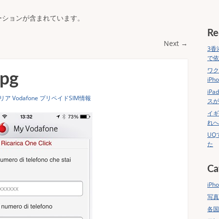
ーションが含まれています。
Re
Next →
3香
で依
ワク
jpg
iP
iP
リア Vodafone プリペイドSIM情報
スが
イギ
れへ
UQ
た
Ca
iPho
写真
各国