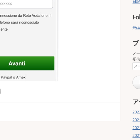
日記
Fo
@s
ブ
メー
受信
メ
ー
ル
ア
ド
レ
ス
ア
20
20
20
20