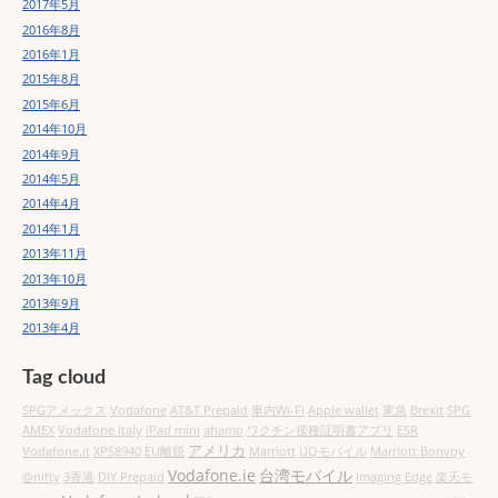
2017年5月
2016年8月
2016年1月
2015年8月
2015年6月
2014年10月
2014年9月
2014年5月
2014年4月
2014年1月
2013年11月
2013年10月
2013年9月
2013年4月
Tag cloud
SPGアメックス
Vodafone
AT&T Prepaid
車内Wi-Fi
Apple wallet
東急
Brexit
SPG
AMEX
Vodafone Italy
iPad mini
ahamo
ワクチン接種証明書アプリ
ESR
アメリカ
Vodafone.it
XPS8940
EU離脱
Marriott
UQモバイル
Marriott Bonvoy
Vodafone.ie
台湾モバイル
@nifty
3香港
DIY Prepaid
Imaging Edge
楽天モ