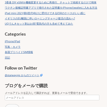
3香港 DIY eSIMを機種変更するために再発行、チャットで依頼するだけで簡単
ワクチン接種証明書アプリで発行された証明書をiPhoneのwalletに入れる方法
iPad mini 2021(第6世代)向けに壁付けできるESRのケースがいい感じ
イギリスのEU離脱に伴いローミングチャージ復活の流れへ?
UQでんきセット割はお得?電気代の方も含めて考えてみた
Categories
iPhone/iPad
写真・カメラ
各国プリペイドSIM情報
日記
Follow on Twitter
@starwaysjp からのツイート
ブログをメールで購読
メールアドレスを記入して購読すれば、更新をメールで受信できます。
メ
ー
ル